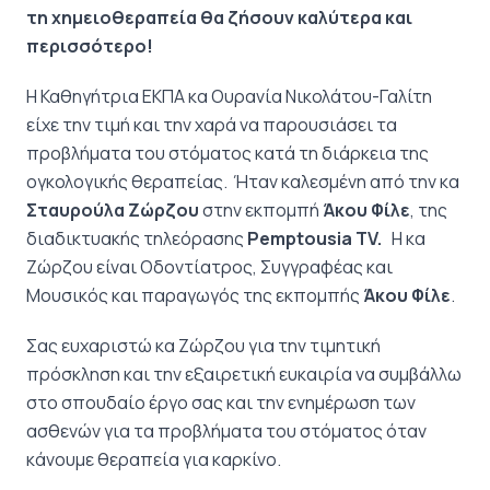
τη χημειοθεραπεία θα ζήσουν καλύτερα και
περισσότερο!
Η Καθηγήτρια ΕΚΠΑ κα Ουρανία Νικολάτου-Γαλίτη
είχε την τιμή και την χαρά να παρουσιάσει τα
προβλήματα του στόματος κατά τη διάρκεια της
ογκολογικής θεραπείας. Ήταν καλεσμένη από την κα
Σταυρούλα Ζώρζου
στην εκπομπή
Άκου Φίλε
, της
διαδικτυακής τηλεόρασης
Pemptousia
TV.
Η κα
Ζώρζου είναι Οδοντίατρος, Συγγραφέας και
Μουσικός και παραγωγός της εκπομπής
Άκου Φίλε
.
Σας ευχαριστώ κα Ζώρζου για την τιμητική
πρόσκληση και την εξαιρετική ευκαιρία να συμβάλλω
στο σπουδαίο έργο σας και την ενημέρωση των
ασθενών για τα προβλήματα του στόματος όταν
κάνουμε θεραπεία για καρκίνο.