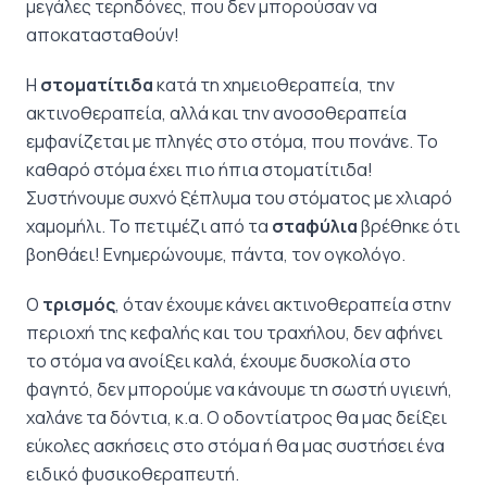
μεγάλες τερηδόνες, που δεν μπορούσαν να
αποκατασταθούν!
Η
στοματίτιδα
κατά τη χημειοθεραπεία, την
ακτινοθεραπεία, αλλά και την ανοσοθεραπεία
εμφανίζεται με πληγές στο στόμα, που πονάνε. Το
καθαρό στόμα έχει πιο ήπια στοματίτιδα!
Συστήνουμε συχνό ξέπλυμα του στόματος με χλιαρό
χαμομήλι. Το πετιμέζι από τα
σταφύλια
βρέθηκε ότι
βοηθάει! Ενημερώνουμε, πάντα, τον ογκολόγο.
Ο
τρισμός
, όταν έχουμε κάνει ακτινοθεραπεία στην
περιοχή της κεφαλής και του τραχήλου, δεν αφήνει
το στόμα να ανοίξει καλά, έχουμε δυσκολία στο
φαγητό, δεν μπορούμε να κάνουμε τη σωστή υγιεινή,
χαλάνε τα δόντια, κ.α. Ο οδοντίατρος θα μας δείξει
εύκολες ασκήσεις στο στόμα ή θα μας συστήσει ένα
ειδικό φυσικοθεραπευτή.