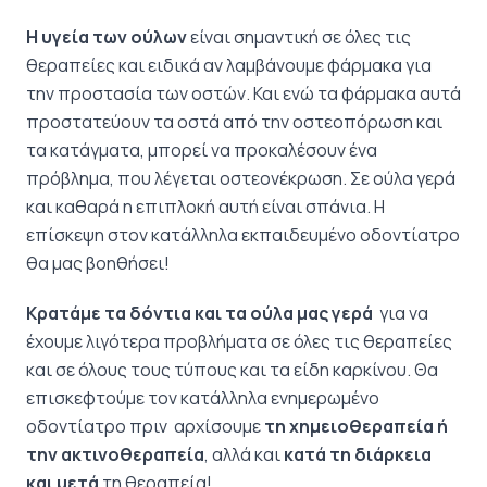
Η υγεία των ούλων
είναι σημαντική σε όλες τις
θεραπείες και ειδικά αν λαμβάνουμε φάρμακα για
την προστασία των οστών. Και ενώ τα φάρμακα αυτά
προστατεύουν τα οστά από την οστεοπόρωση και
τα κατάγματα, μπορεί να προκαλέσουν ένα
πρόβλημα, που λέγεται οστεονέκρωση. Σε ούλα γερά
και καθαρά η επιπλοκή αυτή είναι σπάνια. Η
επίσκεψη στον κατάλληλα εκπαιδευμένο οδοντίατρο
θα μας βοηθήσει!
Κρατάμε τα δόντια και τα ούλα μας γερά
για να
έχουμε λιγότερα προβλήματα σε όλες τις θεραπείες
και σε όλους τους τύπους και τα είδη καρκίνου. Θα
επισκεφτούμε τον κατάλληλα ενημερωμένο
οδοντίατρο πριν αρχίσουμε
τη χημειοθεραπεία ή
την ακτινοθεραπεία
, αλλά και
κατά τη διάρκεια
και μετά
τη θεραπεία!