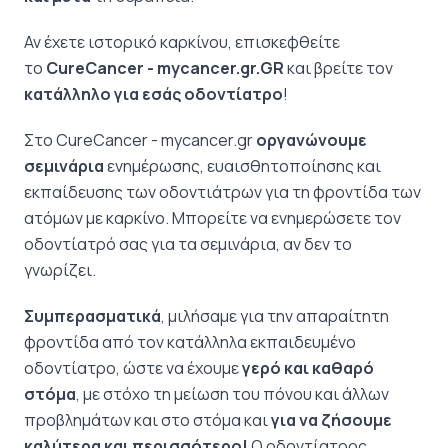
Αν έχετε ιστορικό καρκίνου, επισκεφθείτε
το
CureCancer - mycancer.gr.GR
και βρείτε τον
κατάλληλ
o
για εσάς οδοντίατρο
!
Στο CureCancer - mycancer.gr
οργανώνουμε
σεμινάρια
ενημέρωσης, ευαισθητοποίησης και
εκπαίδευσης των οδοντιάτρων για τη φροντίδα των
ατόμων με καρκίνο. Μπορείτε να ενημερώσετε τον
οδοντίατρό σας για τα σεμινάρια, αν δεν το
γνωρίζει.
Συμπερασματικά
, μιλήσαμε για την απαραίτητη
φροντίδα από τον κατάλληλα εκπαιδευμένο
οδοντίατρο, ώστε να έχουμε
γερό και καθαρό
στόμα
, με στόχο τη μείωση του πόνου και άλλων
προβλημάτων και στο στόμα και
για να ζήσουμε
καλύτερα και περισσότερο!
Ο οδοντίατρος