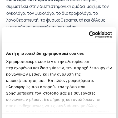
συμμετέχει στην διεπιστημονική ομάδα, μαζί με τον
ογκολόγο, τον ψυχολόγο, το διατροφολόγο, το
λογοθεραπευτή, το φυσικοθεραπευτή και άλλους
γιατρούς και επαγγελματίες υγείας.
Pemptousia
TV
Η Pemptousia TV είναι μία από τις σημαντικές
Αυτή η ιστοσελίδα χρησιμοποιεί cookies
δράσεις του
ΙΝΣΤΙΤΟΥΤΟΥ Ο ΑΓΙΟΣ
M
ΑΞΙΜΟΣ Ο
Χρησιμοποιούμε cookie για την εξατομίκευση
ΓΡΑΙΚΟΣ, ΕΡΕΥΝΑ, ΔΙΑΣΩΣΗ ΚΑΙ ΠΡΟΒΟΛΗ
περιεχομένου και διαφημίσεων, την παροχή λειτουργιών
ΠΝΕΥΜΑΤΙΚΩΝ ΚΑΙ ΠΟΛΙΤΙΣΤΙΚΩΝ ΠΑΡΑΔΟΣΕΩΝ
.
Ο
κοινωνικών μέσων και την ανάλυση της
άγιος Μάξιμος ο Βατοπαιδινός, ο γνωστός στην
επισκεψιμότητάς μας. Επιπλέον, μοιραζόμαστε
Ρωσία ως Maksim Grek, Μάξιμος ο Γραικός, υπήρξε
πληροφορίες που αφορούν τον τρόπο που
μία φωτεινή μορφή του 16ου αιώνα, μία από τις
χρησιμοποιείτε τον ιστότοπό μας με συνεργάτες
σημαντικότερες προσωπικότητες μετά την πτώση
κοινωνικών μέσων, διαφήμισης και αναλύσεων, οι
της Βυζαντινής Αυτοκρατορίας.
Σκοπός
του
οποίοι ενδεχομένως να τις συνδυάσουν με άλλες
πληροφορίες που τους έχετε παραχωρήσει ή τις οποίες
Ινστιτούτου είναι η έρευνα, καταγραφή, διάσωση,