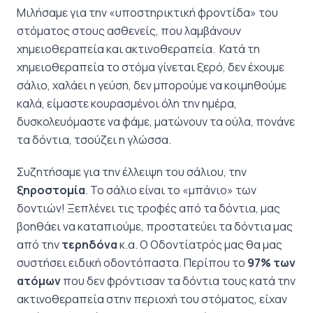
Μιλήσαμε για την «υποστηρικτική φροντίδα» του
στόματος στους ασθενείς, που λαμβάνουν
χημειοθεραπεία και ακτινοθεραπεία. Κατά τη
χημειοθεραπεία το στόμα γίνεται ξερό, δεν έχουμε
σάλιο, χαλάει η γεύση, δεν μπορούμε να κοιμηθούμε
καλά, είμαστε κουρασμένοι όλη την ημέρα,
δυσκολευόμαστε να φάμε, ματώνουν τα ούλα, πονάνε
τα δόντια, τσούζει η γλώσσα.
Συζητήσαμε για την έλλειψη του σάλιου, την
ξηροστομία
. Το σάλιο είναι το «μπάνιο» των
δοντιών! Ξεπλένει τις τροφές από τα δόντια, μας
βοηθάει να καταπιούμε, προστατεύει τα δόντια μας
από την
τερηδόνα
κ.α. Ο Οδοντίατρός μας θα μας
συστήσει ειδική οδοντόπαστα. Περίπου το
97% των
ατόμων
που δεν φρόντισαν τα δόντια τους κατά την
ακτινοθεραπεία στην περιοχή του στόματος, είχαν