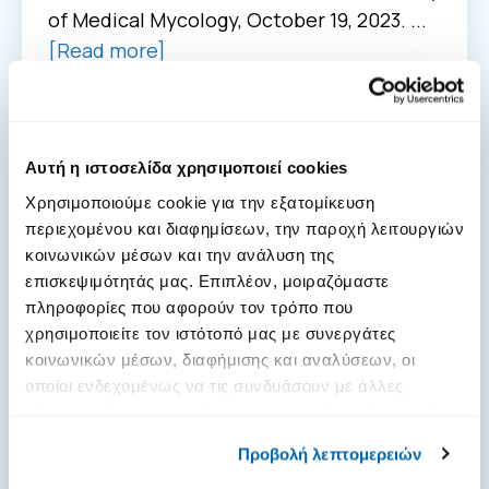
of Medical Mycology, October 19, 2023. ...
[Read more]
Αυτή η ιστοσελίδα χρησιμοποιεί cookies
Χρησιμοποιούμε cookie για την εξατομίκευση
περιεχομένου και διαφημίσεων, την παροχή λειτουργιών
κοινωνικών μέσων και την ανάλυση της
επισκεψιμότητάς μας. Επιπλέον, μοιραζόμαστε
πληροφορίες που αφορούν τον τρόπο που
χρησιμοποιείτε τον ιστότοπό μας με συνεργάτες
κοινωνικών μέσων, διαφήμισης και αναλύσεων, οι
οποίοι ενδεχομένως να τις συνδυάσουν με άλλες
πληροφορίες που τους έχετε παραχωρήσει ή τις οποίες
έχουν συλλέξει σε σχέση με την από μέρους σας χρήση
Προβολή λεπτομερειών
των υπηρεσιών τους.
I receive cancer therapy and my