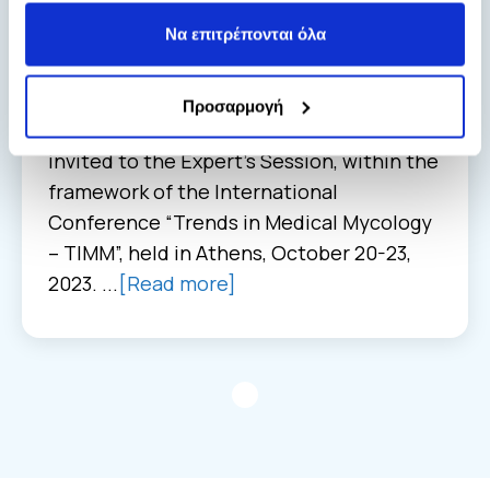
mouth is dry, I can't eat. Could this
Να επιτρέπονται όλα
be a yeast infection?
Events, Seminars, & Publications
31. 10. 2023
Προσαρμογή
Professor Ourania Nicolatou-Galitis was
invited to the Expert’s Session, within the
framework of the International
Conference “Trends in Medical Mycology
– TIMM”, held in Athens, October 20-23,
2023. ...
[Read more]