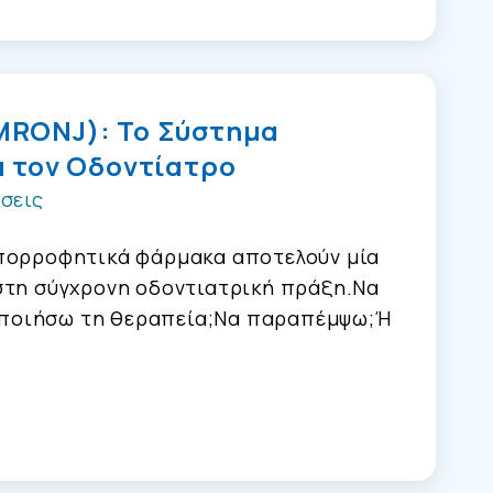
MRONJ): Το Σύστημα
α τον Οδοντίατρο
σεις
απορροφητικά φάρμακα αποτελούν μία
στη σύγχρονη οδοντιατρική πράξη.Να
ποιήσω τη θεραπεία;Να παραπέμψω;Ή