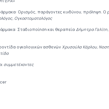
ΜΗΤΕΡΑ»
ρμακα: Ορισμός, παράγοντες κινδύνου, πρόληψη. Ο 
ολόγος, Ογκοστοματολόγος
άρμακα: Σταδιοποίηση και θεραπεία
Δήμητρα Γαλίτη,
φροντίδα ογκολογικών ασθενών
Χρυσούλα Κάρλου, Νοση
τίδα
οι συμμετέχοντες
ncer