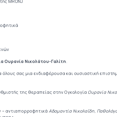
 της MRONJ
ροφητικά
ενών
α Ουρανία Νικολάτου-Γαλίτη
.
για όλους σας μια ενδιαφέρουσα και ουσιαστική επιστη
υθμιστής της θεραπείας στην Ογκολογία
Ουρανία Νικο
ν – αντιαπορροφητικά
Αδαμαντία Νικολαΐδη, Παθολόγ