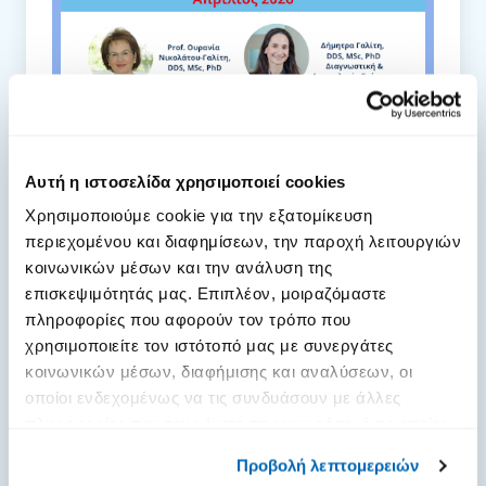
Προχωρημένα πρωτόκολλα για τη
Αυτή η ιστοσελίδα χρησιμοποιεί cookies
διαχείριση ασθενών υψηλού
Χρησιμοποιούμε cookie για την εξατομίκευση
κινδύνου
περιεχομένου και διαφημίσεων, την παροχή λειτουργιών
Εκδηλώσεις, Σεμινάρια & Δημοσιεύσεις
κοινωνικών μέσων και την ανάλυση της
10. 02. 2026
επισκεψιμότητάς μας. Επιπλέον, μοιραζόμαστε
Τι Έγινε στα Προηγούμενα Webinars;Στις
πληροφορίες που αφορούν τον τρόπο που
χρησιμοποιείτε τον ιστότοπό μας με συνεργάτες
16 Ιανουαρίου, 180 οδοντίατροι
κοινωνικών μέσων, διαφήμισης και αναλύσεων, οι
παρακολούθησαν το πρώτο webinar.Στις
οποίοι ενδεχομένως να τις συνδυάσουν με άλλες
6 Φεβρουαρίου, 174 οδοντίατροι στο
πληροφορίες που τους έχετε παραχωρήσει ή τις οποίες
δεύτερο webinar - με πάνω από 100
έχουν συλλέξει σε σχέση με την από μέρους σας χρήση
Προβολή λεπτομερειών
κλινικές ερωτήσεις στο c...
[Διαβάστε
των υπηρεσιών τους.