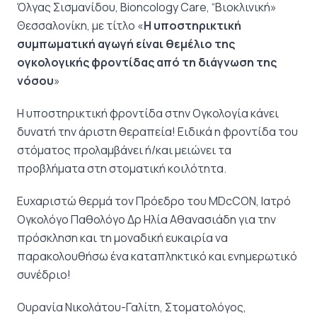
Όλγας Σισμανίδου, Bioncology Care, “Βιοκλινική»
Θεσσαλονίκη, με τίτλο «
Η υποστηρικτική
συμπωματική αγωγή είναι θεμέλιο της
ογκολογικής φροντίδας από τη διάγνωση της
νόσου
»
Η υποστηρικτική φροντίδα στην Ογκολογία κάνει
δυνατή την άριστη θεραπεία! Ειδικά η φροντίδα του
στόματος προλαμβάνει ή/και μειώνει τα
προβλήματα στη στοματική κοιλότητα.
Ευχαριστώ θερμά τον Πρόεδρο του MDcCON, Ιατρό
Ογκολόγο Παθολόγο Δρ Ηλία Αθανασιάδη για την
πρόσκληση και τη μοναδική ευκαιρία να
παρακολουθήσω ένα καταπληκτικό και ενημερωτικό
συνέδριο!
Ουρανία Νικολάτου-Γαλίτη, Στοματολόγος,