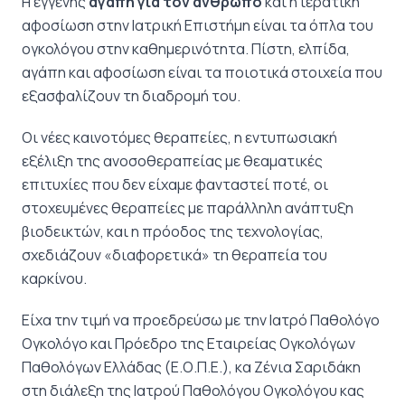
Η εγγενής
αγάπη για τον άνθρωπο
και η ιερατική
αφοσίωση στην Ιατρική Επιστήμη είναι τα όπλα του
ογκολόγου στην καθημερινότητα. Πίστη, ελπίδα,
αγάπη και αφοσίωση είναι τα ποιοτικά στοιχεία που
εξασφαλίζουν τη διαδρομή του.
Οι νέες καινοτόμες θεραπείες, η εντυπωσιακή
εξέλιξη της ανοσοθεραπείας με θεαματικές
επιτυχίες που δεν είχαμε φανταστεί ποτέ, οι
στοχευμένες θεραπείες με παράλληλη ανάπτυξη
βιοδεικτών, και η πρόοδος της τεχνολογίας,
σχεδιάζουν «διαφορετικά» τη θεραπεία του
καρκίνου.
Είχα την τιμή να προεδρεύσω με την Ιατρό Παθολόγο
Ογκολόγο και Πρόεδρο της Εταιρείας Ογκολόγων
Παθολόγων Ελλάδας (Ε.Ο.Π.Ε.), κα Zένια Σαριδάκη
στη διάλεξη της Ιατρού Παθολόγου Ογκολόγου κας