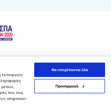
Να επιτρέπονται όλα
ή λειτουργιών
πληροφορίες
Ακολουθήστε μας
Προσαρμογή
ν μέσων,
ρίες που τους
 των υπηρεσιών