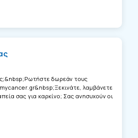
ας
ας;&nbsp;Ρωτήστε δωρεάν τους
 mycancer.gr&nbsp;Ξεκινάτε, λαμβάνετε
πεία σας για καρκίνο; Σας ανησυχούν οι